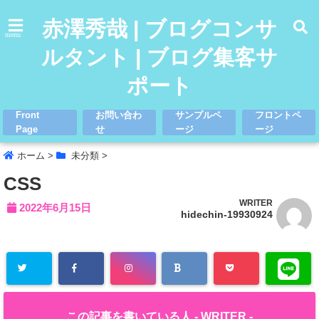
赤澤秀哉 | ブログコンサ
menu
ルタント | ブログ集客サ
ポート
Front
お問い合わ
サンプルペ
フロントペ
Page
せ
ージ
ージ
ホーム
>
未分類
>
CSS
WRITER
2022年6月15日
hidechin-19930924
この記事を書いている人 -
WRITER
-